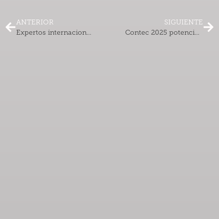
ANTERIOR
SIGUIENTE
Expertos internacionales comparten estrategias para atraer lectores a través del marketing y la distribución digital.
Contec 2025 potencia la internacionalización del libro chileno con exitoso matchmaking editorial