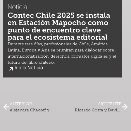
Noticia
Contec Chile 2025 se instala
en Estación Mapocho como
punto de encuentro clave
para el ecosistema editorial
Durante tres días, profesionales de Chile, América
Latina, Europa y Asia se reunirán para dialogar sobre
internacionalización, derechos, formatos digitales y el
futuro del libro chileno.
Ir a la Noticia
ANTERIOR
SIGUIENTE
Alejandra Chacoff y Vivian Lavín abordaron los instrumentos que permitirán ampliar el alcance de la literatura nacional
Ricardo Costa y David Peman analizan cómo los metadatos pueden impulsar las ventas de libros en América Latina.