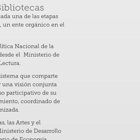
Bibliotecas
cada una de las etapas
, un ente orgánico en el
lítica Nacional de la
 desde el Ministerio de
 Lectura.
cosistema que comparte
y una visión conjunta
o participativo de su
imiento, coordinado de
anizada.
, las Artes y el
inisterio de Desarrollo
terio de Economía,