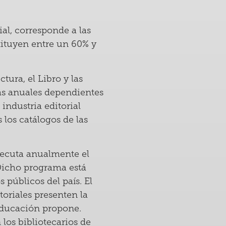
ial, corresponde a las
tituyen entre un 60% y
tura, el Libro y las
cas anuales dependientes
 industria editorial
 los catálogos de las
jecuta anualmente el
Dicho programa está
 públicos del país. El
oriales presenten la
 Educación propone.
los bibliotecarios de