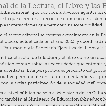
al de la Lectura, el Libro y las 
ultidimensional, que convoca a diversos agentes en 
por lo que el sector se reconoce como un ecosistema
ples interacciones que permiten su sostenibilidad.
a el sector editorial se expresa actualmente en la Po
Bibliotecas, actualizada en el año 2023 y coordinada
 el Patrimonio y la Secretaría Ejecutiva del Libro y la
entifica el sector de la lectura y el libro como un e
nóstico común sobre las necesidades que enfrenta 
 abordarlas. Esta perspectiva es producto del proces
laborativo permanente en su implementación y segu
con la activa participación de la sociedad civil org
 a nivel público no solo al Ministerio de las Culturas
no también al Ministerio de Educación (Mineduc); M
 Ministerio de Relaciones Exteriores (Minrel); Minis