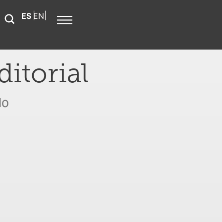
Español
English
itorial
do